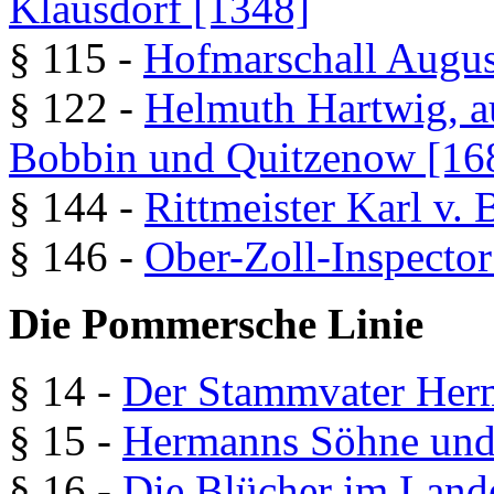
Klausdorf [1348]
§ 115 -
Hofmarschall August
§ 122 -
Helmuth Hartwig, a
Bobbin und Quitzenow [16
§ 144 -
Rittmeister Karl v.
§ 146 -
Ober-Zoll-Inspecto
Die Pommersche Linie
§ 14 -
Der Stammvater Her
§ 15 -
Hermanns Söhne und
§ 16 -
Die Blücher im Land