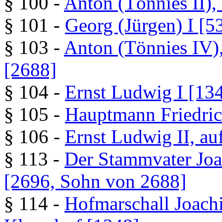
§ 100 -
Anton (Tönnies II)
§ 101 -
Georg (Jürgen) I [5
§ 103 -
Anton (Tönnies IV
[2688]
§ 104 -
Ernst Ludwig I [13
§ 105 -
Hauptmann Friedric
§ 106 -
Ernst Ludwig II, au
§ 113 -
Der Stammvater Joa
[2696, Sohn von 2688]
§ 114 -
Hofmarschall Joachi