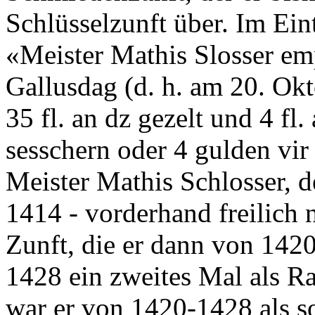
Schlüsselzunft über. Im Eint
«Meister Mathis Slosser emp
Gallusdag (d. h. am 20. Okt
35 fl. an dz gezelt und 4 fl
sesschern oder 4 gulden vi
Meister Mathis Schlosser, 
1414 - vorderhand freilich n
Zunft, die er dann von 142
1428 ein zweites Mal als Rat
war er von 1420-1428 als s