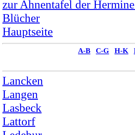
zur Ahnentafel der Hermin
Blücher
Hauptseite
A-B
C-G
H-K
Lancken
Langen
Lasbeck
Lattorf
Ledebur