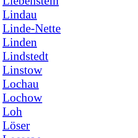
Liebenstein
Lindau
Linde-Nette
Linden
Lindstedt
Linstow
Lochau
Lochow
Loh
Löser