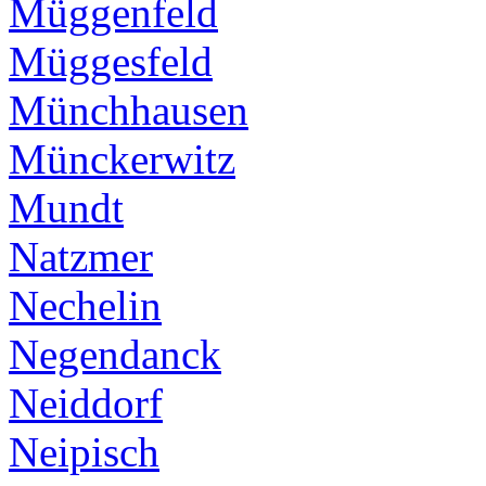
Müggenfeld
Müggesfeld
Münchhausen
Münckerwitz
Mundt
Natzmer
Nechelin
Negendanck
Neiddorf
Neipisch