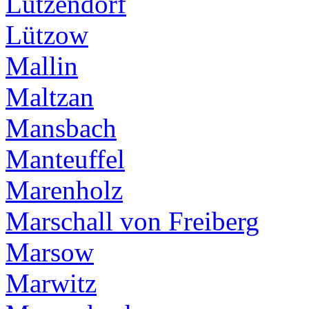
Lützendorf
Lützow
Mallin
Maltzan
Mansbach
Manteuffel
Marenholz
Marschall von Freiberg
Marsow
Marwitz