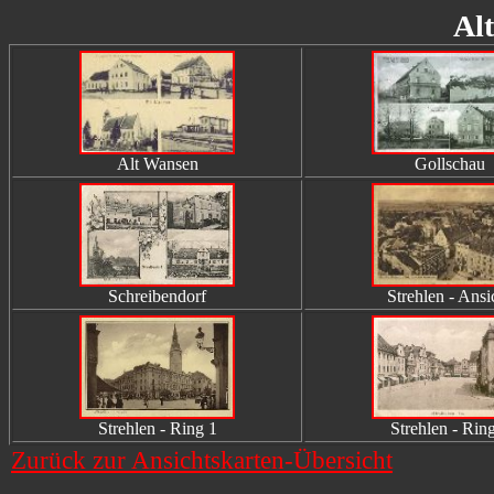
Al
Alt Wansen
Gollschau
Schreibendorf
Strehlen - Ansi
Strehlen - Ring 1
Strehlen - Rin
Zurück zur Ansichtskarten-Übersicht