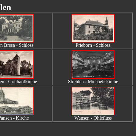
len
n Bresa - Schloss
Prieborn - Schloss
en - Gotthardkirche
Strehlen - Michaeliskirche
ansen - Kirche
Wansen - Ohlefluss