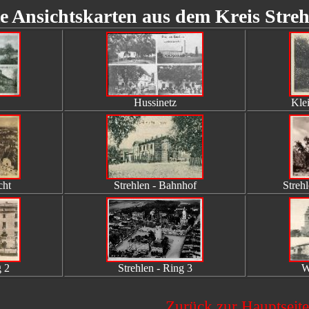
te Ansichtskarten aus dem Kreis Streh
Hussinetz
Klei
cht
Strehlen - Bahnhof
Strehl
g 2
Strehlen - Ring 3
W
Zurück zur Hauptseite