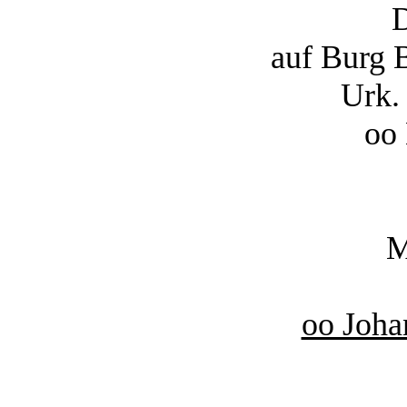
D
auf Burg 
Urk.
oo 
M
oo Joha