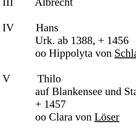
III
Albrecht
IV
Hans
Urk. ab 1388, + 1456
oo Hippolyta von
Schl
V
Thilo
auf Blankensee und S
+ 1457
oo Clara von
Löser