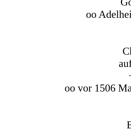
Go
oo Adelhe
C
au
oo vor 1506 Ma