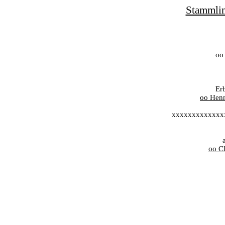
Stammlin
oo
Er
oo Henn
xxxxxxxxxxxxx
oo C