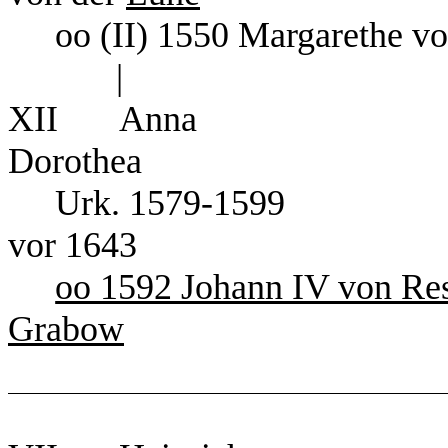
oo (II) 1550 Margarethe v
|
XII
Anna
Dorothea
Urk. 1579-1599
vor 1643
oo 1592 Johann IV von Res
Grabow