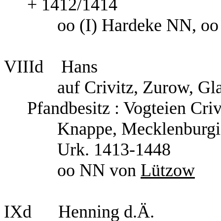
+ 1412/1414
oo (I) Hardeke NN, oo 
VIIId
Hans
auf Crivitz, Zurow, G
Pfandbesitz : Vogteien Cri
Knappe, Mecklenburgi
Urk. 1413-1448
oo NN von
Lützow
IXd
Henning d.Ä.