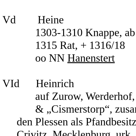
Vd
Heine
1303-1310 Knappe, ab 
1315 Rat, + 1316/18
oo NN
Hanenstert
VId
Heinrich
auf Zurow, Werderhof,
& „Cismerstorp“, zus
den Plessen als Pfandbesit
Crivitz, Mecklenburg, urk