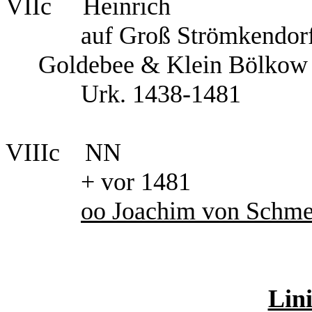
VIIc
Heinrich
auf Groß Strömkendorf
Goldebee & Klein Bölkow
Urk. 1438-1481
VIIIc
NN
+ vor 1481
oo Joachim von Schme
Lin