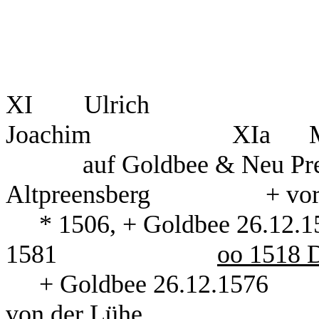
XI
Ulrich
Joachim
XIa
auf Goldbee & Neu Pr
Altpreensberg
+ vo
* 1506, + Goldbee 26.12.1
1581
oo 1518 D
+ Goldbee 26.12.1576
von der
Lühe