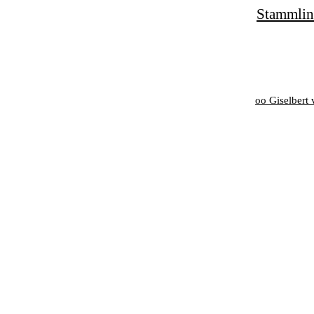
Stammlini
oo Giselbert 