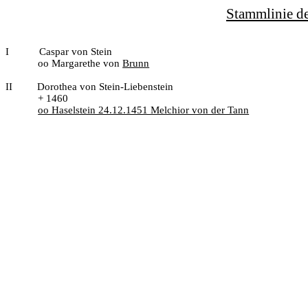
Stammlinie de
I
Caspar von Stein
oo Margarethe von
Brunn
II
Dorothea von Stein-Liebenstein
+ 1460
oo Haselstein 24.12.1451 Melchior von der Tann