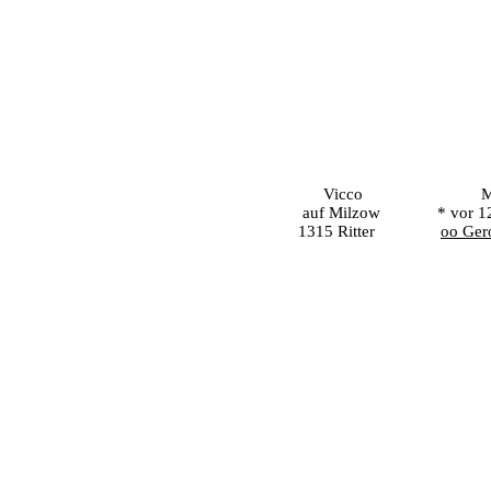
Vicco
M
auf Milzow
* vor 1
1315 Ritter
oo Ger