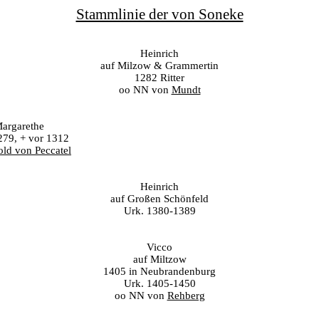
Stammlinie der von Soneke
Heinrich
auf Milzow & Grammertin
1282 Ritter
oo NN von
Mundt
argarethe
279, + vor 1312
old von Peccatel
Heinrich
auf Großen Schönfeld
Urk. 1380-1389
Vicco
auf Miltzow
1405 in Neubrandenburg
Urk. 1405-1450
oo NN von
Rehberg