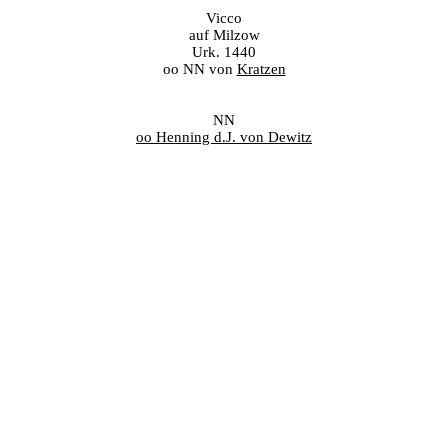
Vicco
auf Milzow
Urk. 1440
oo NN von
Kratzen
NN
oo Henning d.J. von Dewitz