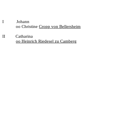
I
Johann
oo Christine
Cropp von Bellersheim
II
Catharina
oo Heinrich Riedesel zu Camberg