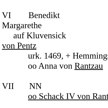
VI Bene
Margarethe
auf Klu
von Pentz
urk. 1469, + Hemmingste
oo Anna von
Rantzau
VII NN
oo Schack IV von Ran