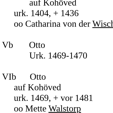
auf Kohöved
urk. 1404, + 1436
oo Catharina von der
Wisc
Vb Otto
Urk. 1469-1470
VIb Otto
auf Kohöved
urk. 1469, + vor 1481
oo Met
te
Walstorp