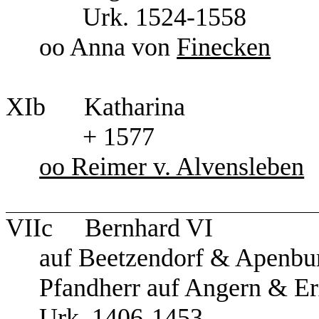
Urk. 1524-1558
oo Anna von
Finecken
XIb Katharina
+ 1577
oo Reimer v. Alvensleben
VIIc Bernhard VI
auf Beetzendorf & Apen
Pfandherr auf Angern & E
Urk. 1406-1453