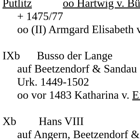
Putlitz
oo Hartwig v. B
+ 1475/77
oo (II) Armgard Elisabeth
IXb Busso der Lange
auf Beetzendorf & Sandau
Urk. 1449-1502
oo vor 1483 Katharina v.
E
Xb Hans VIII
auf Angern, Beetzendorf 