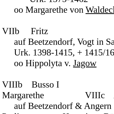
oo Margarethe von
Waldec
VIIb Fritz
auf Beetzendorf, Vogt in S
Urk. 1398-1415, + 1415/1
oo Hippolyta v.
Jagow
VIIIb Busso 
Margarethe VIIIc Ad
auf Beetzendorf &