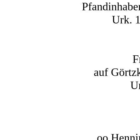
Pfandinhabe
Urk. 
F
auf Görtz
U
oo Henni