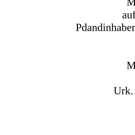
M
au
Pdandinhabe
M
Urk.