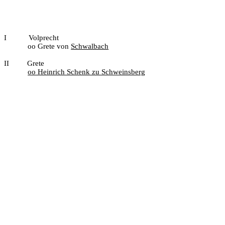
I
Volprecht
oo Grete von
Schwalbach
II
Grete
oo Heinrich Schenk zu Schweinsberg