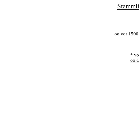
Stammli
oo vor 1500
* vo
oo O