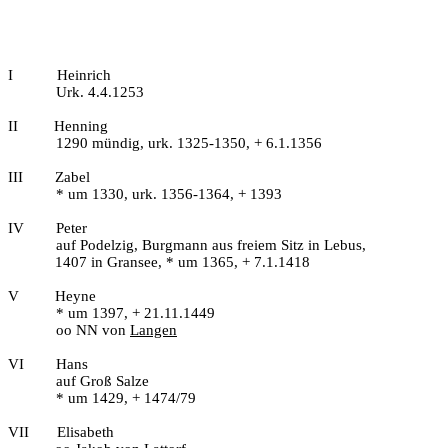
I
Heinrich
Urk. 4.4.1253
II
Henning
1290 mündig, urk. 1325-1350, + 6.1.1356
III
Zabel
* um 1330, urk. 1356-1364, + 1393
IV
Peter
auf Podelzig, Burgmann aus freiem Sitz in Lebus,
1407 in Gransee, * um 1365, + 7.1.1418
V
Heyne
* um 1397, + 21.11.1449
oo NN von
Langen
VI
Hans
auf Groß Salze
* um 1429, + 1474/79
VII
Elisabeth