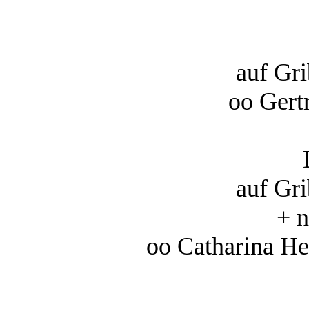
auf Gr
oo Gert
auf Gr
+ 
oo Catharina H