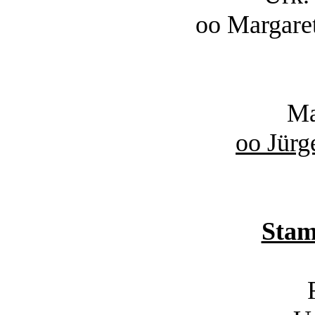
oo Margare
Ma
oo Jürg
Sta