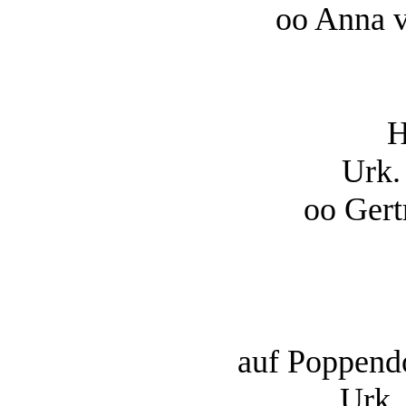
oo Anna 
H
Urk.
oo Ger
auf Poppend
Urk.