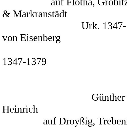
auf Flotha, Gröbitz
& Markranstädt
Urk. 1347-1
von Eisenberg
U
1347-1379
Gün
Heinrich
auf Droyßig, Treb