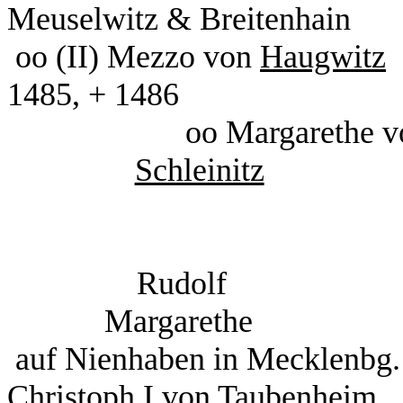
Meuselwitz & Breitenhain
oo (II) Mezzo von
Haugwitz
1485, + 1486
oo Margarethe 
Schleinitz
Rudolf He
Margarethe
auf Nienhaben in Mecklen
Christoph I von Taubenheim