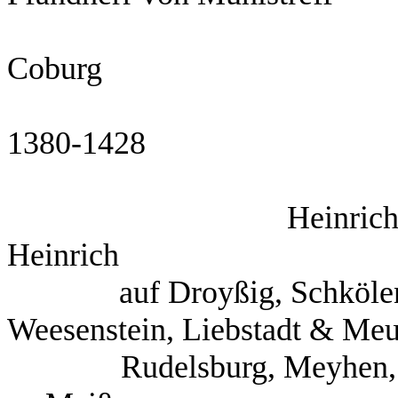
Vog
Coburg
Ur
1380-1428
Hei
Heinrich
auf Droyßig, Schköle
Weesenstein, Liebstadt & Meu
Rudelsburg, Mey