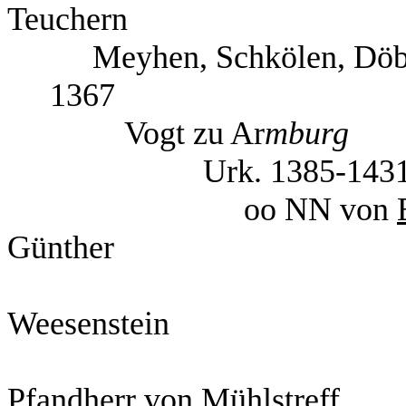
Teuchern
Meyhen, Schkölen
1367
Vogt zu Ar
m
Urk. 1385-1431, +
oo NN von
Günther
auf Te
Weesenstein
mit Lie
Pfandherr von Mühlstreff