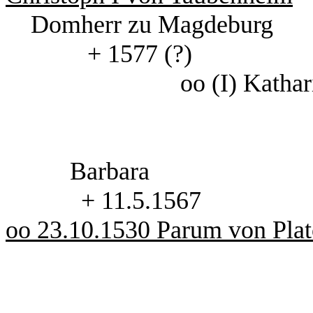
Domherr zu Magdeb
+ 1577 (?) Urk
oo (I) Kathari
Barbara J
+ 11.5.15
oo 23.10.1530 Parum von Pla