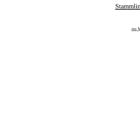
Stammlin
oo W