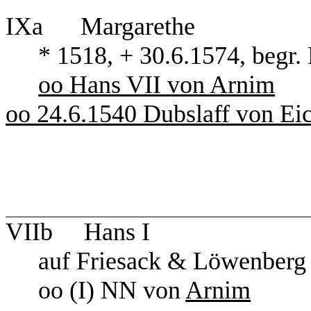
IXa Margar
* 1518, + 30.6.1574
oo Hans VII von Arnim
oo 24.6.1540 Dubslaff von Eic
VIIb Hans I
auf Friesack & Löwenberg
oo (I) NN von
Arnim