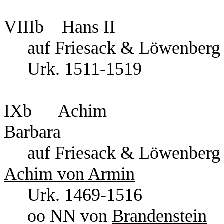
VIIIb Hans II
auf Friesack & Löwe
Urk. 1511-1519
IXb Ac
Barbara
auf Friesac
Achim von Armin
Urk. 1469-15
oo NN von
Brandenstein