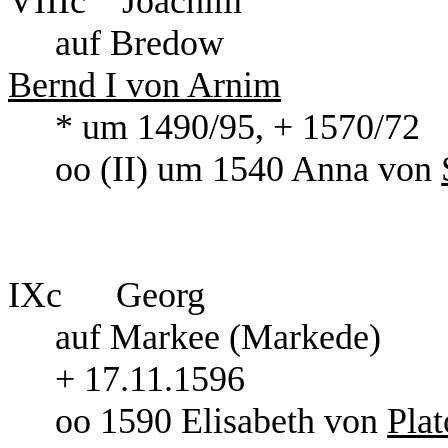
VIIIc Joa
auf Br
Bernd I von Arnim
* um 1490/95, + 1570/72
oo (II) um 1540 Anna von
IXc Georg
auf Markee (Markede)
+ 17.11.1596
oo 1590 Elisabeth von
Plat