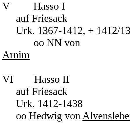
V Has
auf Fr
Urk. 1367-1412, + 1412/1
oo NN von
Arnim
VI Has
auf Fri
Urk. 141
oo Hedwig von
Alvenslebe