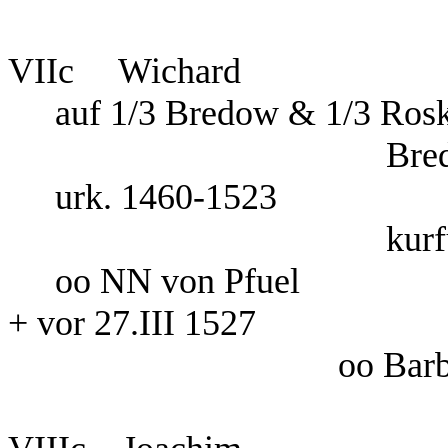
VIIc Wichard
auf 1/3 Bredow & 1/
Bre
urk. 1460-152
kurf
oo NN von Pfu
+ vor 27.III 1527
oo Bar