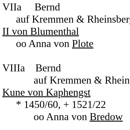
VIIa Bernd
auf Kremmen 
II von Blumenthal
oo Anna von
Plote
VIIIa Bern
auf Kremme
Kune von Kaphengst
* 1450/60, + 1521/22
oo Anna von
Bredow