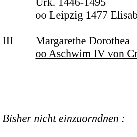
Urk. 1446-1495
oo Leipzig 1477 Elisa
III
Margarethe Dorothea
oo Aschwim IV von 
Bisher nicht einzuorndnen :