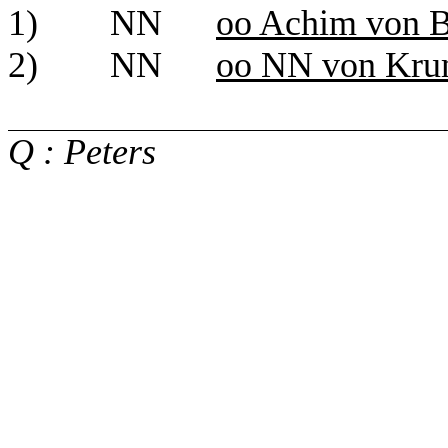
1)
NN
oo Achim von 
2)
NN
oo NN von Kr
Q : Peters