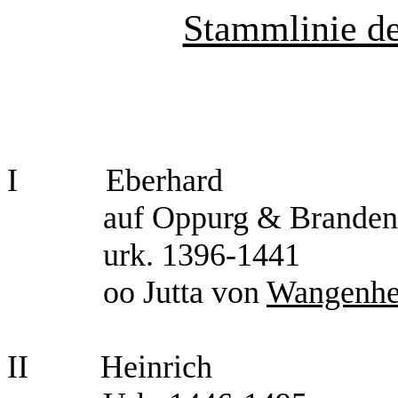
Stammlinie de
I
Eberhard
auf Oppurg & Branden
urk. 1396-1441
oo Jutta von
Wangenh
II
Heinrich