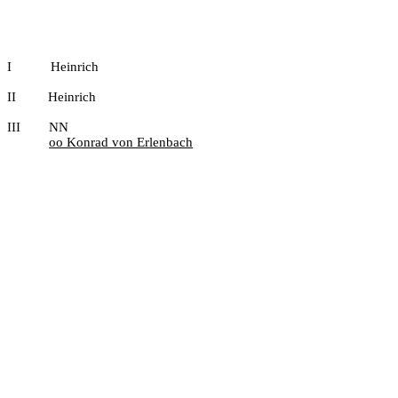
I
Heinrich
II
Heinrich
III
NN
oo Konrad von Erlenbach