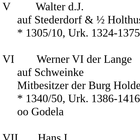
V
Walter d.J.
auf Stederdorf & ½ Holthu
* 1305/10, Urk. 1324-137
VI
Werner VI der Lange
auf Schweinke
Mitbesitzer der Burg Holde
* 1340/50, Urk. 1386-141
oo
Godela
VII
Hans I