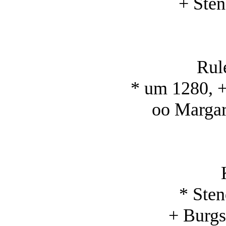
+ Ste
Rul
* um 1280, +
oo Marga
* Ste
+ Burgs