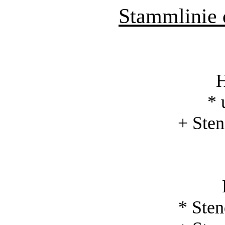
Stammlinie 
H
* 
+ Sten
* Ste