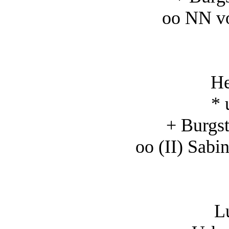
oo NN v
He
* 
+ Burgst
oo (II) Sabi
Lu