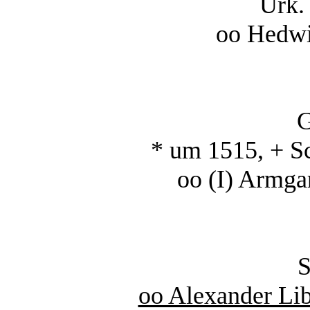
Urk.
oo Hedw
G
* um 1515, + S
oo (I) Armga
S
oo Alexander Lib