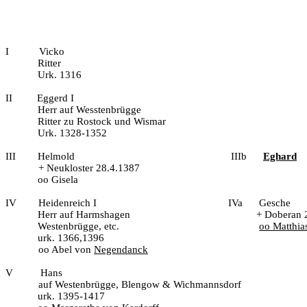
I
Vicko
Ritter
Urk. 1316
II
Eggerd I
Herr auf Wesstenbrügge
Ritter zu Rostock und Wismar
Urk. 1328-1352
III
Helmold
IIIb
Eghard
+ Neukloster 28.4.1387
oo Gisela
IV
Heidenreich I
IVa
Gesche
Herr auf Harmshagen
+ Doberan 
Westenbrügge, etc.
oo Matthi
urk. 1366,1396
oo Abel von
Negendanck
V
Hans
auf Westenbrügge, Blengow & Wichmannsdorf
urk. 1395-1417