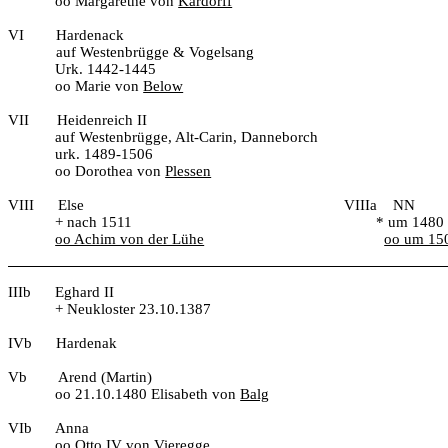
oo Margarethe von
Kardorff
VI
Hardenack
auf Westenbrügge & Vogelsang
Urk. 1442-1445
oo Marie von
Below
VII
Heidenreich II
auf Westenbrügge, Alt-Carin, Danneborch
urk. 1489-1506
oo Dorothea von
Plessen
VIII
Else
VIIIa
NN
+ nach 1511
* um 1480
oo Achim von der Lühe
oo um 15
IIIb
Eghard II
+ Neukloster 23.10.1387
IVb
Hardenak
Vb
Arend (Martin)
oo 21.10.1480 Elisabeth von
Balg
VIb
Anna
oo Otto IV von Vieregge