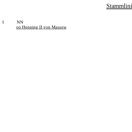
Stammlini
I
NN
oo Henning II von Massow