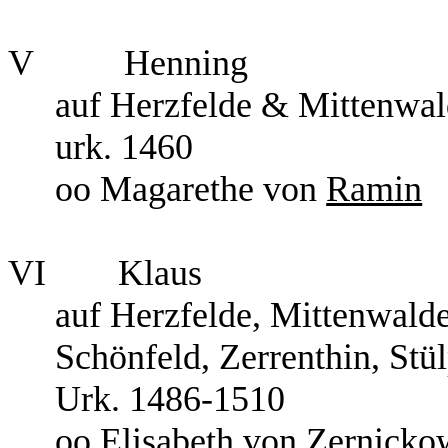
V
Henning
auf Herzfelde & Mittenwa
urk. 1460
oo Magarethe von
Ramin
VI
Klaus
auf Herzfelde, Mittenwald
Schönfeld, Zerrenthin, St
Urk. 1486-1510
oo Elisabeth von
Zernicko