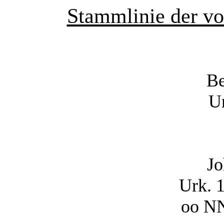
Stammlinie der vo
Be
U
Jo
Urk. 
oo N