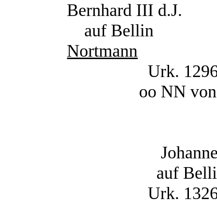
Bernhard III d.J.
auf Bellin
Nortmann
Urk. 129
oo NN vo
Johanne
auf
Belli
Urk. 132