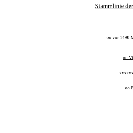
Stammlinie der
oo vor 1490 
oo V
xxxxx
oo 