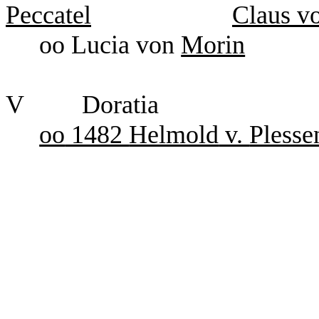
Peccatel
Claus v
oo Lucia von
Morin
V
Doratia
oo
1482
Helmold
v.
Plesse