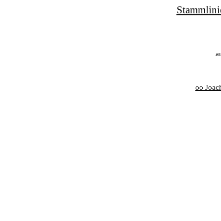
Stammlini
a
oo Joac