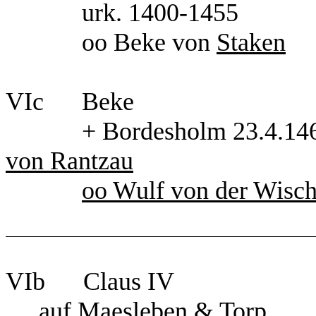
urk. 1400-1455
oo Beke von
Staken
VIc Beke VI
+ Bordesholm
von Rantzau
oo Wulf von der Wisc
VIb Claus I
auf Maesleben & Torp