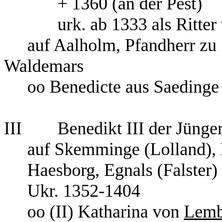
+ 1360 (an der Pest)
urk. ab 1333 als Ritter v
auf Aalholm, Pfandherr zu
Waldemars
oo Benedicte aus Saedinge
III Benedikt III der Jünge
auf Skemminge (Lolland),
Haesborg, Egnals (Falster)
Ukr. 1352-1404
oo (II) Katharina von
Lemb