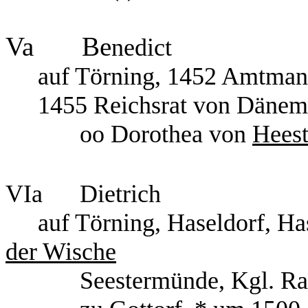
Va Be
nedict
auf Törning, 1452 Amtman
1455 Reichsrat von Dänem
oo Dorothea von
Hees
VIa Dietric
auf Törning, Hasel
der Wische
Seestermünde, Kgl. Rat