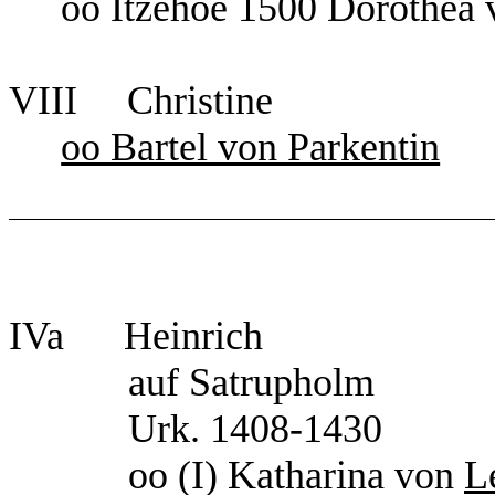
oo Itzehoe 1500 Dorothea
VIII Christine
oo Bartel von Parkentin
IVa Heinrich
auf Satrupholm
Urk. 1408-1430
oo (I) Katharina von
L