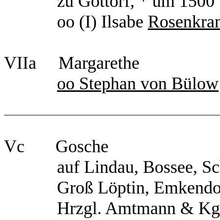
zu Gottorf, * um 1500
oo (I) Ilsabe
Rosenkra
VIIa Margarethe
oo Stephan von Bülow
Vc Gosche
auf Lindau, Bossee, Schi
Groß Löptin, Emkendo
Hrzgl. Amtmann & Kgl. R