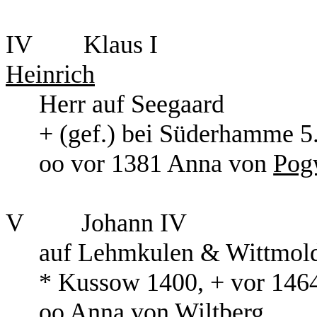
IV Klau
Heinrich
Herr auf Seegaa
+ (gef.) bei Süderhamm
oo vor 1381 Anna von
Pog
V Johan
auf Lehmkulen & Witt
* Kussow 1400, + vor 
oo Anna von
Wiltberg